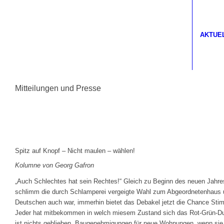
AKTUE
Mitteilungen und Presse
Spitz auf Knopf – Nicht maulen – wählen!
Kolumne von Georg Gafron
„Auch Schlechtes hat sein Rechtes!“ Gleich zu Beginn des neuen Jahres 
schlimm die durch Schlamperei vergeigte Wahl zum Abgeordnetenhaus u
Deutschen auch war, immerhin bietet das Debakel jetzt die Chance Sti
Jeder hat mitbekommen in welch miesem Zustand sich das Rot-Grün-Dun
ist nichts geblieben. Baugenehmigungen für neue Wohnungen, wenn sie 