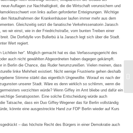
neue Auflagen zur Nachhaltigkeit, die die Wirtschaft verunsichern und
amoklesschwert von links außen geforderter Enteignungen. Wichtige
 in den Notaufnahmen der Krankenhäuser laufen immer mehr aus dem
menten. Gleichzeitig setzt die fanatische Verkehrssenatorin Jarasch
t, wo wir einst, wie in der Friedrichstraße, vom bunten Treiben einer
eit. Die Dorfidylle von Bullerbü à la Jarasch legt sich über die Stadt.
nter Wert regiert.
 Lichtlein her“. Möglich gemacht hat es das Verfassungsgericht des
 oder auch nicht gewählten Abgeordneten haben dagegen gekämpft.
er in Berlin die Chance, das Ruder herumzureißen. Vielen meinen, dass
urelle linke Mehrheit existiert. Nicht wenige Frustrierte gehen deshalb
abgegebene Stimme stärkt das eigentlich Ungewollte. Worauf es nach der
 zugunsten unserer Stadt. Wäre es denn wirklich so schlimm, wenn die
germeisters verzichten würde? Wenn Giffey im Amt bliebe und dafür ein
f wichtige Senatsposten. Eine solche Entscheidung würde auch
 die Tatsache, dass ein Duo Giffey-Wegener das für Berlin vollständig
ürde, könnte eine ausgestreckte Hand zur FDP Berlin wieder auf Kurs
sgedrückt – das höchste Recht des Bürgers in einer Demokratie auch