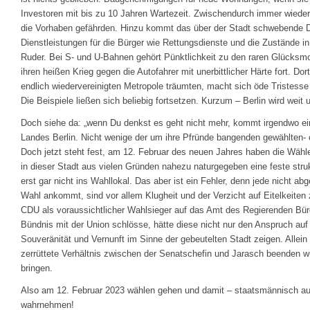
Investoren mit bis zu 10 Jahren Wartezeit. Zwischendurch immer wieder 
die Vorhaben gefährden. Hinzu kommt das über der Stadt schwebende D
Dienstleistungen für die Bürger wie Rettungsdienste und die Zustände
Ruder. Bei S- und U-Bahnen gehört Pünktlichkeit zu den raren Glücksmo
ihren heißen Krieg gegen die Autofahrer mit unerbittlicher Härte fort. Dor
endlich wiedervereinigten Metropole träumten, macht sich öde Tristesse br
Die Beispiele ließen sich beliebig fortsetzen. Kurzum – Berlin wird weit u
Doch siehe da: „wenn Du denkst es geht nicht mehr, kommt irgendwo ein
Landes Berlin. Nicht wenige der um ihre Pfründe bangenden gewählten-
Doch jetzt steht fest, am 12. Februar des neuen Jahres haben die Wähl
in dieser Stadt aus vielen Gründen nahezu naturgegeben eine feste strukt
erst gar nicht ins Wahllokal. Das aber ist ein Fehler, denn jede nicht 
Wahl ankommt, sind vor allem Klugheit und der Verzicht auf Eitelkeiten
CDU als voraussichtlicher Wahlsieger auf das Amt des Regierenden Bür
Bündnis mit der Union schlösse, hätte diese nicht nur den Anspruch au
Souveränität und Vernunft im Sinne der gebeutelten Stadt zeigen. Allein
zerrüttete Verhältnis zwischen der Senatschefin und Jarasch beenden w
bringen.
Also am 12. Februar 2023 wählen gehen und damit – staatsmännisch au
wahrnehmen!