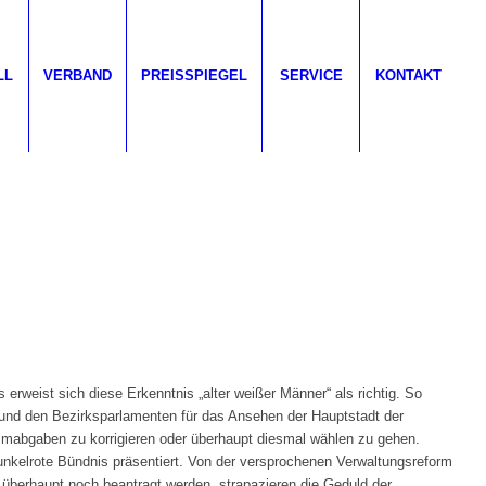
LL
VERBAND
PREISSPIEGEL
SERVICE
KONTAKT
erweist sich diese Erkenntnis „alter weißer Männer“ als richtig. So
nd den Bezirksparlamenten für das Ansehen der Hauptstadt der
mmabgaben zu korrigieren oder überhaupt diesmal wählen zu gehen.
kelrote Bündnis präsentiert. Von der versprochenen Verwaltungsreform
überhaupt noch beantragt werden, strapazieren die Geduld der