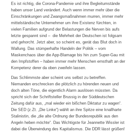
Es ist richtig, die Corona-Pandemie und ihre Begleitumstände
haben unser Land verändert. Auch wenn immer mehr über die
Einschränkungen und Zwangsmaßnahmen murren, immer mehr
mittelständische Unternehmer um ihre Existenz fürchten, in
vielen Familien aufgrund der Belastungen die Nerven bis aufs
letzte gespannt sind – die Mehrheit der Deutschen ist folgsam
und gehorcht. Jetzt aber, so scheint es, gerät das Blut doch in
Wallung. Das stümperhafte Handeln der Politik – vom
Maskenchaos über die App-Blamage bis hin zum Super-Gau mit
den Impfstoffen – haben immer mehr Menschen ernsthaft an der
Kompetenz derer da oben zweifeln lassen.
Das Schlimmste aber scheint uns selbst zu betreffen.
Niemanden erschrecken die plötzlich zu hörenden neuen und
doch alten Töne, die eigentlich Alarm auslösen müssten. Da
spricht sich der Schriftsteller Brussig in der Süddeutschen
Zeitung dafür aus, „mal wieder ein bißchen Diktatur zu wagen“.
Die SED (z.Zt. „Die Linke“) wählt an ihre Spitze eine knallharte
Stalinistin, die „die alte Ordnung der Bundesrepublik aus den
Angeln heben möchte“. Das Wichtigste für Jeannette Wissler ist
dabei die Überwindung des Kapitalismus. Die DDR lässt grüßen!