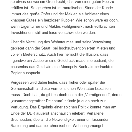
so etwas sei wie ein Grundrecht, das von einer guten Fee zu
erfüllen ist. So gesehen ist im moralischen Sinne der Kunde
immer das große Opfer und der Makler, als Anbieter eines
knappen Gutes ein herzloser Kuppler. Wie schön wäre es doch,
wenn Eigentümer und Makler, wohlgemerkt nach vollbrachten
Investitionen, still und leise verschwinden würden.
Über die Verteilung des Wohnraumes und seine Verwaltung
gebietet dann der Staat, bei hochsubventionierten Mieten und
vollem Mieterschutz. Auch hier herrscht die Illusion, dass
irgendwo ein Zauberer eine Gelddruck-maschine bedient, die
pausenlos das Geld wie eine Monopoly-Bank als bedrucktes
Papier ausspuckt.
Vergessen wird dabei leider, dass früher oder später die
Gemeinschaft all diese vermeintlichen Wohltaten bezahlen
muss. Doch halt, da gibt es doch noch die „Vermögenden“, deren
„zusammengeraffter Reichtum“ stünde ja auch noch zur
Verfügung. Das Ergebnis einer solchen Politik konnte man am
Ende der DDR äußerst anschaulich erleben: Verfallene
Bruchbuden, überall die Notwendigkeit einer umfassenden
Sanierung und das bei chronischem Wohnungsmangel.